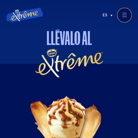
ES
LLÉVALO
AL