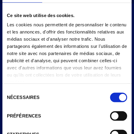
QUESTIONS FRÉQUENTES
Ce site web utilise des cookies.
Les cookies nous permettent de personnaliser le contenu
et les annonces, d'offrir des fonctionnalités relatives aux
médias sociaux et d'analyser notre trafic. Nous
J’adore Extrême et je veux me tenir informé de ce
partageons également des informations sur l'utilisation de
qui se passe sur la marque, comment puis-je
notre site avec nos partenaires de médias sociaux, de
rester en contact ?
publicité et d'analyse, qui peuvent combiner celles-ci
avec d'autres informations que vous leur avez fournies
ou qu'ils ont collectées lors de votre utilisation de leurs
Les glaces Extrême sont-elles Vegan ?
services.
Sélection
NÉCESSAIRES
du
Les glaces Extrême sont-elles sans Gluten ?
consentement
PRÉFÉRENCES
Les glaces Extrême sont-elles Halal ?