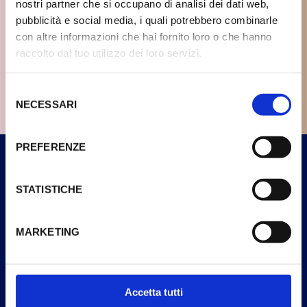
nostri partner che si occupano di analisi dei dati web,
pubblicità e social media, i quali potrebbero combinarle
con altre informazioni che hai fornito loro o che hanno
raccolto dal tuo utilizzo dei loro servizi.
Selezione
NECESSARI
SCHEDA PRODOTTO
del
SCHEDA PRODOTTO
consenso
PREFERENZE
DOMANDE FREQUENTI
STATISTICHE
Come posso rimanere aggiornato sulle novità
MARKETING
Extrême?
Extrême è adatto ai vegani?
Accetta tutti