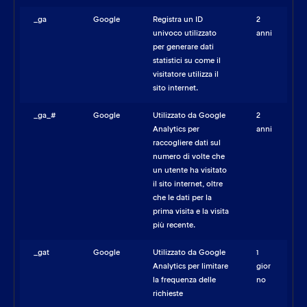
_ga
Google
Registra un ID
2
univoco utilizzato
anni
per generare dati
statistici su come il
visitatore utilizza il
sito internet.
_ga_#
Google
Utilizzato da Google
2
Analytics per
anni
raccogliere dati sul
numero di volte che
un utente ha visitato
il sito internet, oltre
che le dati per la
prima visita e la visita
più recente.
_gat
Google
Utilizzato da Google
1
Analytics per limitare
gior
la frequenza delle
no
richieste