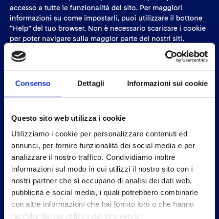
accesso a tutte le funzionalità del sito. Per maggiori
informazioni su come impostarli, puoi utilizzare il bottone
“Help” del tuo browser. Non è necessario scaricare i cookie
per poter navigare sulla maggior parte dei nostri siti.
Ricordati che se utilizzi differenti computer in luoghi
differenti, dovrai assicurarti che ogni browser sia
configurato in modo da rispecchiare le tue preferenze sui
cookie.
Consenso
Dettagli
Informazioni sui cookie
Questo sito web utilizza i cookie. Utilizziamo i cookie per
Questo sito web utilizza i cookie
personalizzare contenuti ed annunci, per fornire
funzionalità dei social media e per analizzare il nostro
Utilizziamo i cookie per personalizzare contenuti ed
traffico. Condividiamo inoltre informazioni sul modo in cui
annunci, per fornire funzionalità dei social media e per
utilizzi il nostro sito con i nostri partner che si occupano di
analizzare il nostro traffico. Condividiamo inoltre
analisi dei dati web, pubblicità e social media, i quali
informazioni sul modo in cui utilizzi il nostro sito con i
potrebbero combinarle con altre informazioni che hai
nostri partner che si occupano di analisi dei dati web,
fornito loro o che hanno raccolto dal tuo utilizzo dei loro
pubblicità e social media, i quali potrebbero combinarle
servizi.
con altre informazioni che hai fornito loro o che hanno
I cookie sono piccoli file di testo che possono essere
raccolto dal tuo utilizzo dei loro servizi.