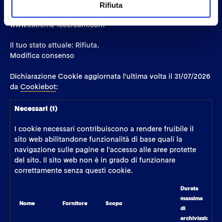
Rifiuta
Il tuo consenso si applica ai seguenti siti web:
www.extreme-icecream.com
Il tuo stato attuale: Rifiuta.
Modifica consenso
Dichiarazione Cookie aggiornata l'ultima volta il 31/07/2026
da
Cookiebot
:
Necessari (1)
I cookie necessari contribuiscono a rendere fruibile il
sito web abilitandone funzionalità di base quali la
navigazione sulle pagine e l'accesso alle aree protette
del sito. Il sito web non è in grado di funzionare
correttamente senza questi cookie.
Durata
massima
Nome
Fornitore
Scopo
di
archiviazione