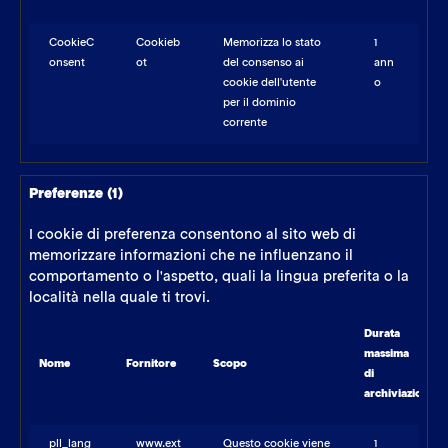
CookieC
Cookieb
Memorizza lo stato
1
onsent
ot
del consenso ai
ann
cookie dell'utente
o
per il dominio
corrente
Preferenze (1)
I cookie di preferenza consentono al sito web di
memorizzare informazioni che ne influenzano il
comportamento o l'aspetto, quali la lingua preferita o la
località nella quale ti trovi.
Durata
massima
Nome
Fornitore
Scopo
di
archiviazione
pll_lang
www.ext
Questo cookie viene
1