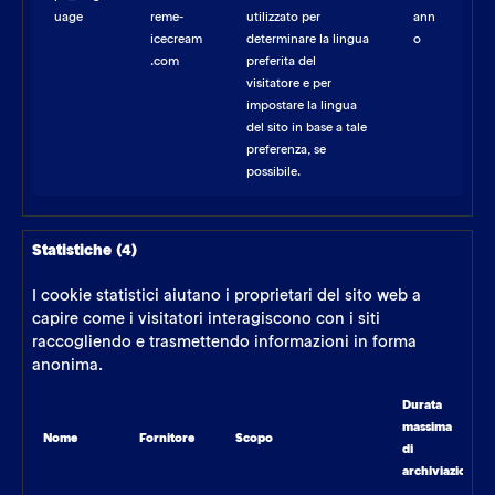
uage
reme-
utilizzato per
ann
icecream
determinare la lingua
o
.com
preferita del
visitatore e per
impostare la lingua
del sito in base a tale
preferenza, se
possibile.
Statistiche (4)
I cookie statistici aiutano i proprietari del sito web a
capire come i visitatori interagiscono con i siti
raccogliendo e trasmettendo informazioni in forma
anonima.
Durata
massima
Nome
Fornitore
Scopo
di
archiviazione