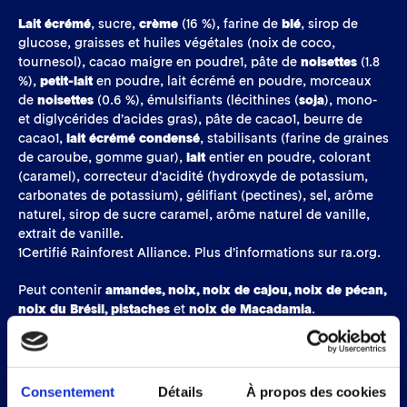
Lait écrémé
, sucre,
crème
(16 %), farine de
blé
, sirop de
glucose, graisses et huiles végétales (noix de coco,
tournesol), cacao maigre en poudre1, pâte de
noisettes
(1.8
%),
petit-lait
en poudre, lait écrémé en poudre, morceaux
de
noisettes
(0.6 %), émulsifiants (lécithines (
soja
), mono-
et diglycérides d’acides gras), pâte de cacao1, beurre de
cacao1,
lait écrémé condensé
, stabilisants (farine de graines
de caroube, gomme guar),
lait
entier en poudre, colorant
(caramel), correcteur d’acidité (hydroxyde de potassium,
carbonates de potassium), gélifiant (pectines), sel, arôme
naturel, sirop de sucre caramel, arôme naturel de vanille,
extrait de vanille.
1Certifié Rainforest Alliance. Plus d’informations sur ra.org.
Peut contenir
amandes, noix, noix de cajou, noix de pécan,
noix du Brésil, pistaches
et
noix de Macadamia
.
FORMAT
Consentement
Détails
À propos des cookies