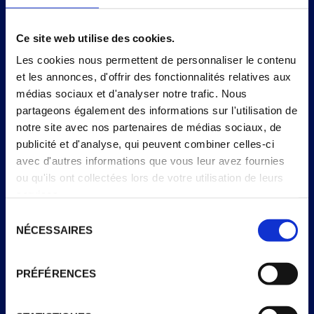
X6
Ce site web utilise des cookies.
Les cookies nous permettent de personnaliser le contenu
INFORMATIONS NUTRITIONNELLES
et les annonces, d'offrir des fonctionnalités relatives aux
médias sociaux et d'analyser notre trafic. Nous
% apports
Par portion
Pour 100g
de
partageons également des informations sur l'utilisation de
= 1 cône
reference*
notre site avec nos partenaires de médias sociaux, de
publicité et d'analyse, qui peuvent combiner celles-ci
Énergie
1179 kJ /
1049 kJ
13%
avec d'autres informations que vous leur avez fournies
281 kcal
/ 250
ou qu'ils ont collectées lors de votre utilisation de leurs
kcal
services.
Matières grasses
13 g
12 g
17%
Sélection
NÉCESSAIRES
du
dont acides gras
6.7 g
6.0 g
30%
consentement
saturés
PRÉFÉRENCES
Glucides
37 g
33 g
13 %
dont sucres
27 g
24 g
27%