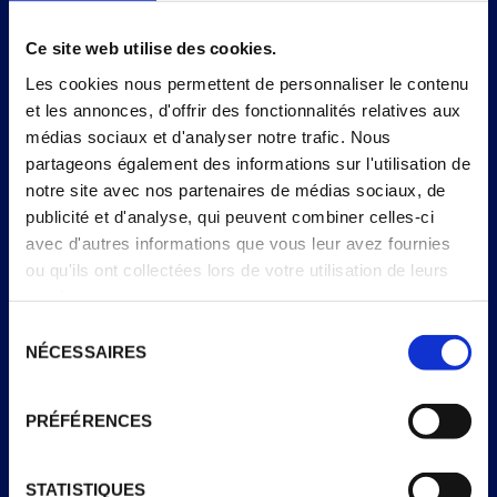
Ce site web utilise des cookies.
Énergie
1130kJ /
802 kJ /
10
269kcal
191kcal
Les cookies nous permettent de personnaliser le contenu
et les annonces, d'offrir des fonctionnalités relatives aux
Matières grasses
11 g
7,6 g
11
médias sociaux et d'analyser notre trafic. Nous
partageons également des informations sur l'utilisation de
dont acides gras
7,8 g
5,5 g
28
notre site avec nos partenaires de médias sociaux, de
saturés
publicité et d'analyse, qui peuvent combiner celles-ci
Glucides
40 g
28 g
11
avec d'autres informations que vous leur avez fournies
ou qu'ils ont collectées lors de votre utilisation de leurs
dont sucres
29 g
21 g
23
services.
Fibres alimentaires
0,7 g
<0,5 g
–
Sélection
NÉCESSAIRES
du
Protéines
3,0 g
2,1 g
4
consentement
Sel
0,14 g
0,10 g
2
PRÉFÉRENCES
*Apport de Référence pour un adulte-type (8400 kJ/2000
kcal).
STATISTIQUES