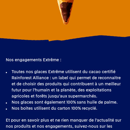
Nos engagements Extrême :
Toutes nos glaces Extrême utilisent du cacao certifié
Rainforest Alliance : un label qui permet de reconnaitre
et de choisir des produits qui contribuent à un meilleur
futur pour l’humain et la planète, des exploitations
agricoles et forêts jusqu’aux supermarchés.
Nos glaces sont également 100% sans huile de palme.
Nos boîtes utilisent du carton 100% recyclé.
Et pour en savoir plus et ne rien manquer de l’actualité sur
nos produits et nos engagements, suivez-nous sur les