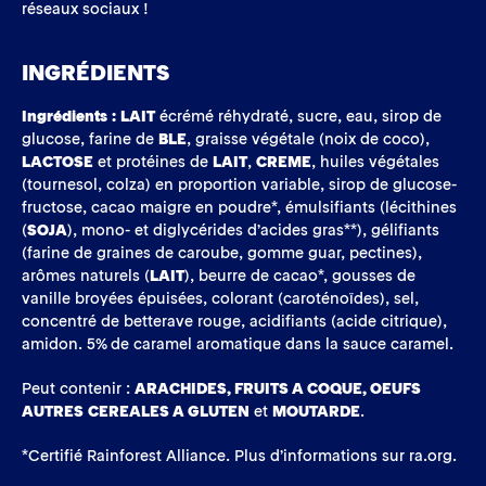
réseaux sociaux !
INGRÉDIENTS
Ingrédients :
LAIT
écrémé réhydraté, sucre, eau, sirop de
glucose, farine de
BLE
, graisse végétale (noix de coco),
LACTOSE
et protéines de
LAIT
,
CREME
, huiles végétales
(tournesol, colza) en proportion variable, sirop de glucose-
fructose, cacao maigre en poudre*, émulsifiants (lécithines
(
SOJA
), mono- et diglycérides d’acides gras**), gélifiants
(farine de graines de caroube, gomme guar, pectines),
arômes naturels (
LAIT
), beurre de cacao*, gousses de
vanille broyées épuisées, colorant (caroténoïdes), sel,
concentré de betterave rouge, acidifiants (acide citrique),
amidon. 5% de caramel aromatique dans la sauce caramel.
Peut contenir :
ARACHIDES, FRUITS A COQUE, OEUFS
AUTRES CEREALES A GLUTEN
et
MOUTARDE
.
*Certifié Rainforest Alliance. Plus d’informations sur ra.org.