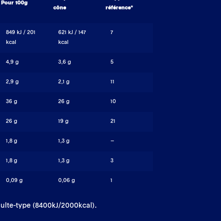
Pour 100g
cône
référence*
849 kJ / 201
621 kJ / 147
7
kcal
kcal
4,9 g
3,6 g
5
2,9 g
2,1 g
11
36 g
26 g
10
26 g
19 g
21
1,8 g
1,3 g
–
1,8 g
1,3 g
3
0,09 g
0,06 g
1
ulte-type (8400kJ/2000kcal).