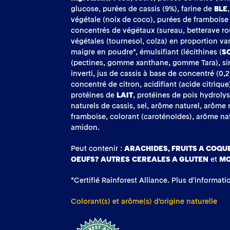
glucose, purées de cassis (9%), farine de
BLE
végétale (noix de coco), purées de framboise 
concentrés de végétaux (sureau, betterave ro
végétales (tournesol, colza) en proportion va
maigre en poudre*, émulsifiant (lécithines (
S
(pectines, gomme xanthane, gomme Tara), si
inverti, jus de cassis à base de concentré (0,2
concentré de citron, acidifiant (acide citrique
protéines de
LAIT
, protéines de pois hydroly
naturels de cassis, sel, arôme naturel, arôme 
framboise, colorant (caroténoïdes), arôme nat
amidon.
Peut contenir :
ARACHIDES, FRUITS A COQUE
OEUFS?
AUTRES CEREALES A GLUTEN
et
MO
*Certifié Rainforest Alliance. Plus d’informati
Colorant(s) et arôme(s) d’origine naturelle