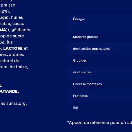
, graisse
(2%),
uge), huiles
Énergie
riable, cacao
OJA
)), gélifiants
rop de sucre
Matières grasses
%), jus
),
LACTOSE
et
dont acides gras saturés
sées, arômes
naturel de
Glucides
urel de fraise,
dont sucres
Fibres alimentaires
,
UTARDE.
Protéines
ons sur ra.org.
Sel
*Apport de référence pour un ad