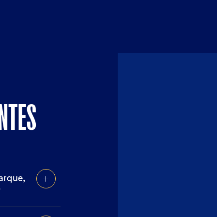
NTES
marque,
?