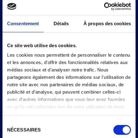
X6
X8
Consentement
Détails
À propos des cookies
INFORMATIONS NUTRITIONNELLES
Ce site web utilise des cookies.
% apports
Par portion
Pour 100g
de
= 1 cône
Les cookies nous permettent de personnaliser le contenu
référence*
et les annonces, d'offrir des fonctionnalités relatives aux
médias sociaux et d'analyser notre trafic. Nous
Énergie
1176 kJ /
836 kJ /
10
partageons également des informations sur l'utilisation de
281 kcal
200
notre site avec nos partenaires de médias sociaux, de
kcal
publicité et d'analyse, qui peuvent combiner celles-ci
Matières grasses
13 g
9,5 g
14
avec d'autres informations que vous leur avez fournies
ou qu'ils ont collectées lors de votre utilisation de leurs
dont acides gras
9,3 g
6,6 g
33
services.
saturés
Sélection
Glucides
36 g
26 g
10
NÉCESSAIRES
du