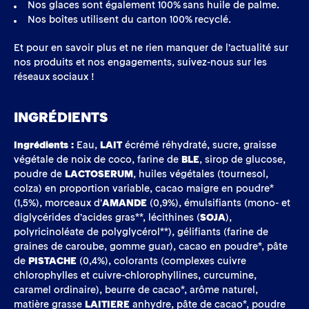
Nos glaces sont également 100% sans huile de palme.
Nos boîtes utilisent du carton 100% recyclé.
Et pour en savoir plus et ne rien manquer de l’actualité sur
nos produits et nos engagements, suivez-nous sur les
réseaux sociaux !
INGRÉDIENTS
Ingrédients :
Eau,
LAIT
écrémé réhydraté, sucre, graisse
végétale de noix de coco, farine de
BLE
, sirop de glucose,
poudre de
LACTOSERUM
, huiles végétales (tournesol,
colza) en proportion variable, cacao maigre en poudre*
(1,5%), morceaux d’
AMANDE
(0,9%), émulsifiants (mono- et
diglycérides d’acides gras**, lécithines (
SOJA
),
polyricinoléate de polyglycérol**), gélifiants (farine de
graines de caroube, gomme guar), cacao en poudre*, pâte
de
PISTACHE
(0,4%), colorants (complexes cuivre
chlorophylles et cuivre-chlorophyllines, curcumine,
caramel ordinaire), beurre de cacao*, arôme naturel,
matière grasse
LAITIERE
anhydre, pâte de cacao*, poudre