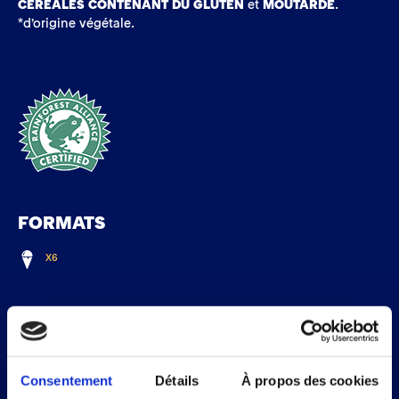
CÉRÉALES CONTENANT DU GLUTEN
et
MOUTARDE
.
*d’origine végétale.
FORMATS
X6
INFORMATIONS NUTRITIONNELLES
% apports
Consentement
Détails
À propos des cookies
Par portion
Pour 100g
de