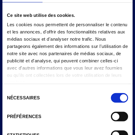
= 1 cône
référence*
Ce site web utilise des cookies.
Énergie
1216kJ /
925kJ /
11%
Les cookies nous permettent de personnaliser le contenu
290kcal
221kcal
et les annonces, d'offrir des fonctionnalités relatives aux
Matières grasses
14 g
10 g
14%
médias sociaux et d'analyser notre trafic. Nous
partageons également des informations sur l'utilisation de
dont acides gras
8,1 g
6,1 g
31%
notre site avec nos partenaires de médias sociaux, de
saturés
publicité et d'analyse, qui peuvent combiner celles-ci
Glucides
37 g
28 g
11%
avec d'autres informations que vous leur avez fournies
ou qu'ils ont collectées lors de votre utilisation de leurs
dont sucres
26 g
20 g
22%
services.
Sélection
Fibres alimentaires
1,1 g
0,8 g
–
NÉCESSAIRES
du
Protéines
4,3 g
3,3 g
7%
consentement
Sel
0,39 g
0,29 g
5%
PRÉFÉRENCES
*Apport de Référence pour un adulte-type (8400 kJ/2000
STATISTIQUES